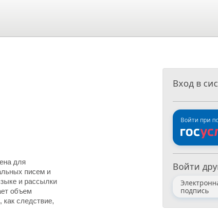
Вход в си
Войти при 
ена для
Войти дру
альных писем и
языке и рассылки
Электронн
подпись
ает объем
 как следствие,