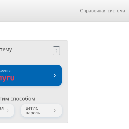
Справочная система
стему
?
помощи
гим способом
ая
ВетИС
пароль